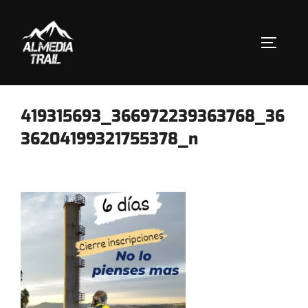
Saltar
al
contenido
ALTERN
419315693_366972239363768_36
36204199321755378_n