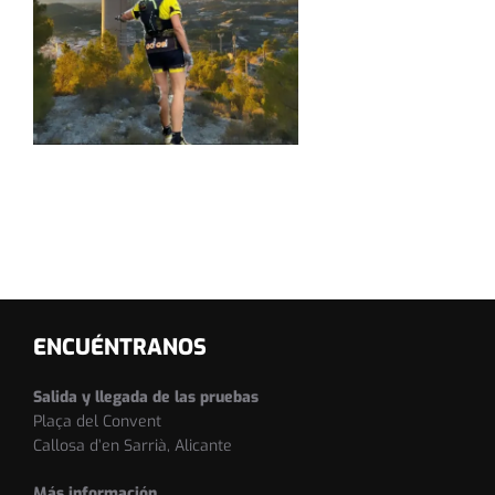
ENCUÉNTRANOS
Salida y llegada de las pruebas
Plaça del Convent
Callosa d’en Sarrià, Alicante
Más información