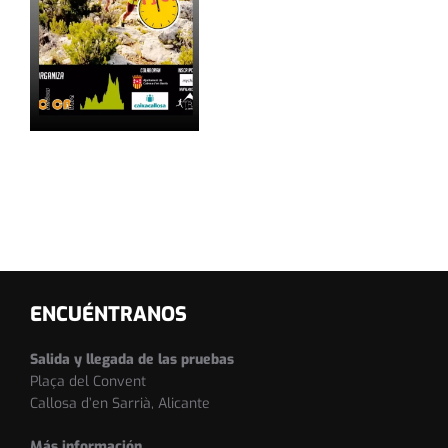
ENCUÉNTRANOS
Salida y llegada de las pruebas
Plaça del Convent
Callosa d’en Sarrià, Alicante
Más información