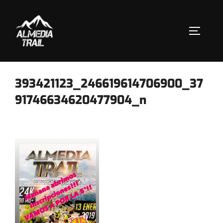
Saltar
al
contenido
ALTERN
393421123_246619614706900_37
91746634620477904_n