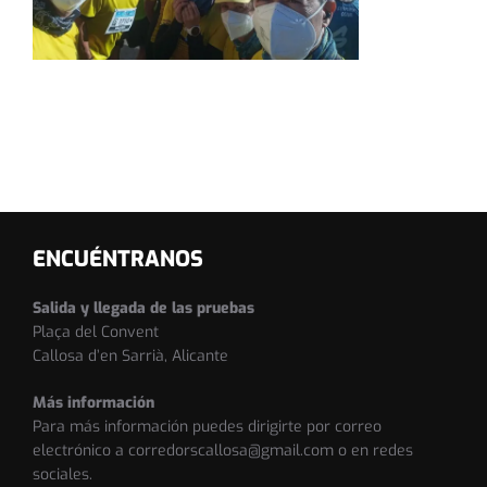
ENCUÉNTRANOS
Salida y llegada de las pruebas
Plaça del Convent
Callosa d’en Sarrià, Alicante
Más información
Para más información puedes dirigirte por correo
electrónico a corredorscallosa@gmail.com o en redes
sociales.