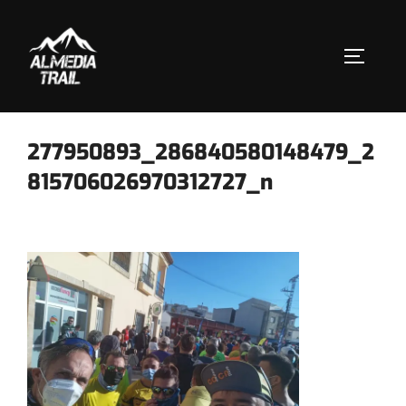
Saltar
al
contenido
ALTERN
277950893_286840580148479_2
815706026970312727_n