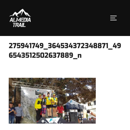
Saltar
al
contenido
ALTERN
275941749_364534372348871_49
6543512502637889_n