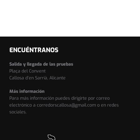
ENCUÉNTRANOS
Salida y llegada de las pruebas
Plaça del Convent
Callosa d’en Sarrià, Alicante
Más información
Para más información puedes dirigirte por correo
electrónico a corredorscallosa@gmail.com o en redes
sociales.