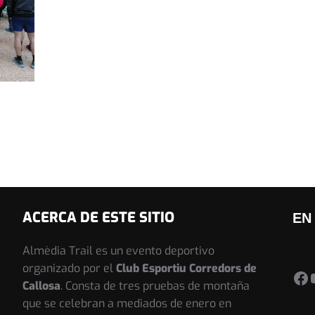
ACERCA DE ESTE SITIO
EN
Almèdia Trail es un evento deportivo
organizado por el
Club Esportiu Corredors de
Facebook Almed
Callosa
. Consta de tres pruebas de montaña
que se celebran a mediados de enero en