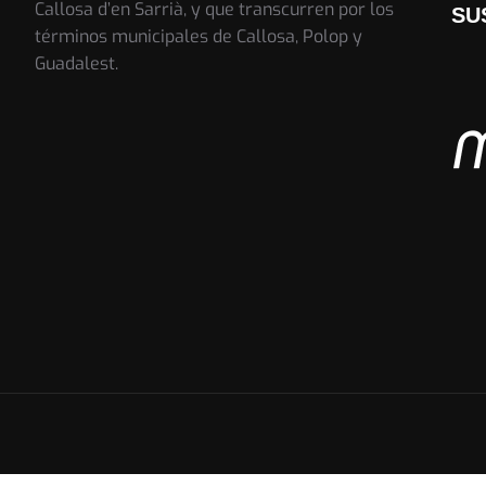
Callosa d’en Sarrià, y que transcurren por los
SU
términos municipales de Callosa, Polop y
Guadalest.