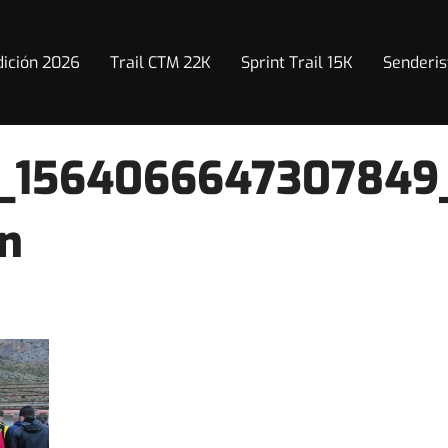
dición 2026
Trail CTM 22K
Sprint Trail 15K
Senderis
_1564066647307849
n