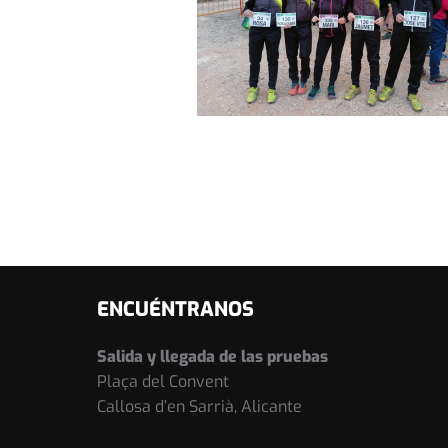
ENCUÉNTRANOS
Salida y llegada de las pruebas
Plaça del Convent
Callosa d’en Sarrià, Alicante