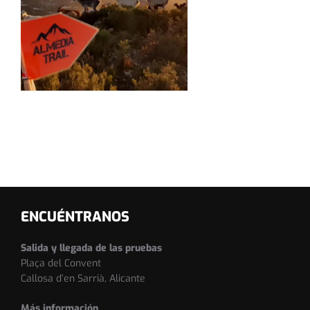
ENCUÉNTRANOS
Salida y llegada de las pruebas
Plaça del Convent
Callosa d’en Sarrià, Alicante
Más información