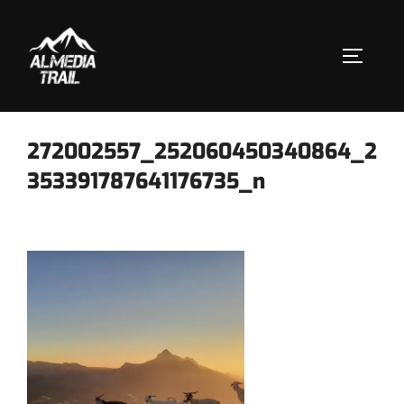
Saltar
al
contenido
ALTERN
272002557_252060450340864_2
353391787641176735_n