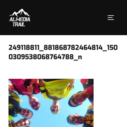
Saltar
al
contenido
ALTERN
249118811_881868782464814_150
0309538068764788_n