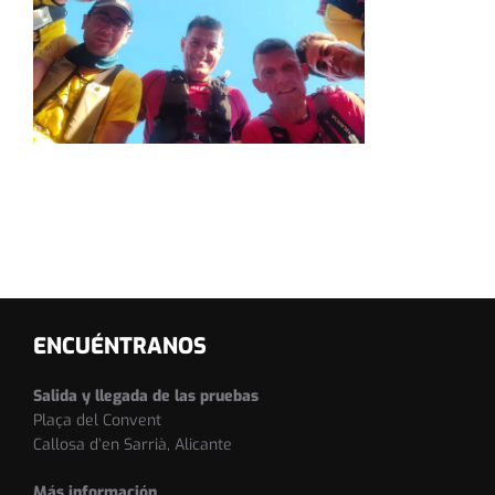
ENCUÉNTRANOS
Salida y llegada de las pruebas
Plaça del Convent
Callosa d’en Sarrià, Alicante
Más información